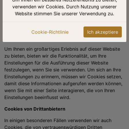
oder Kommentarformulare senden, werden
verwenden wir Cookies. Durch Nutzung unserer
möglicherweise Cookies gesetzt, um Ihre
Website stimmen Sie unserer Verwendung zu.
Benutzerdaten für zukünftige Korrespondenz zu
speichern.
Cookie-Richtlinie
Ich akzeptiere
Cookies für Site-Einstellungen
Um Ihnen ein großartiges Erlebnis auf dieser Website
zu bieten, bieten wir die Funktionalität, um Ihre
Einstellungen für die Ausführung dieser Website
festzulegen, wenn Sie sie verwenden. Um sich an Ihre
Einstellungen zu erinnern, müssen wir Cookies setzen,
damit diese Informationen aufgerufen werden können,
wenn Sie mit einer Seite interagieren, die von Ihren
Einstellungen beeinflusst wird.
Cookies von Drittanbietern
In einigen besonderen Fällen verwenden wir auch
Cookies, die von vertrauenswürdigen Dritten