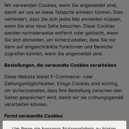
Wir verwenden Cookies, wenn Sie angemeldet sind,
damit wir uns an diese Tatsache erinnern können. Dies
verhindert, dass Sie sich jedes Mal anmelden müssen,
wenn Sie eine neue Seite besuchen. Diese Cookies
werden normalerweise entfernt oder gelöscht, wenn
Sie sich abmelden, um sicherzustellen, dass Sie nur
dann auf eingeschränkte Funktionen und Bereiche
zugreifen können, wenn Sie angemeldet sind.
Bestellungen, die verwandte Cookies verarbeiten
Diese Website bietet E-Commerce- oder
Zahlungsmöglichkeiten. Einige Cookies sind wichtig,
um sicherzustellen, dass Ihre Bestellung zwischen den
Seiten gespeichert wird, damit wir sie ordnungsgemäß
verarbeiten können.
Formt verwandte Cookies
Wenn Sie Daten über ein Formular an die Kontaktseiten
Um Ihnen ein besseres Nutzererlebnis zu bieten,